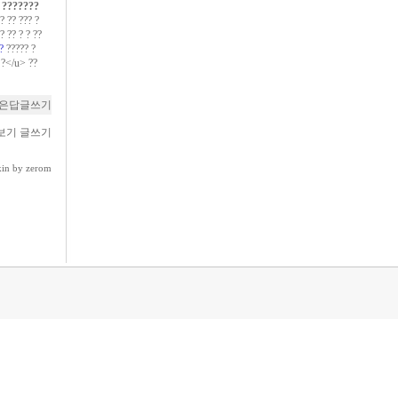
?
???????
 ?? ??? ?
? ?? ? ? ??
?
????? ?
 ?</u> ??
은답글쓰기
보기
글쓰기
kin by zerom