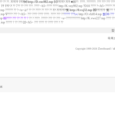
? ?? ??.
????? ???⒲
http://D.vns982.top
⒞????? ??? ■
⑻??. ????. ???????. ??? ??? ??? ??
 ?? ??? ?
?? 7?? ?? ??? ???. ???? <h5>???? ????
http://K.vuy992.top
?D10 ???? ?</h5>????? ???
.top
?????? ?? ?</u>⊇? ?? ?? ???? ?? ??? ??
?? ??????쭷
http://0.vsj32.top
⑻?????? 쮯
??? ?
.top
∇???? ??? ?</h5> ??? ???? ???? ????. ???? ??? ??
????? ???㈆
http://O.vfz814.top
쭶D8 ??? 
top
⑹???? ??? ?? ?? ?? ?
?? ? ????. ????? ??? ?? ??? <u>???????????
http://K.vwe227.top
???? ??
1.top
????? ? ?? ??? ⑵</h5> ??? ???? ?? ???? ??? ? ??
짧
목록
Zeroboard
/ s
Copyright 1999-2026