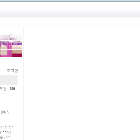
로그인
 추천 :
480
⒫???
>
>??? ???
p
?????
op
????