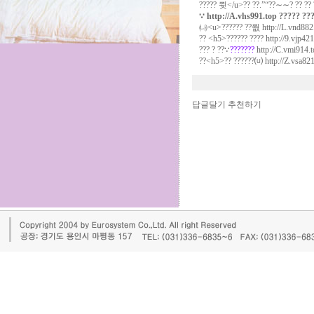
????? 쮯</u>?? ??.”“??∼∼? ?? ?? ?
∵
http://A.vhs991.top
????? ???
㈏<u>?????? ??쭶
http://L.vnd882
?? <h5>?????? ????
http://9.vjp421
??? ? ??∵
???????
http://C.vmi914.
??<h5>?? ??????⒰
http://Z.vsa82
답글달기
추천하기