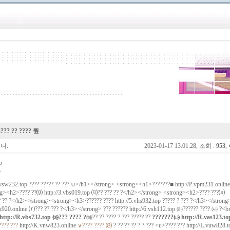
⊆??? ?? ???? 쭾
다.
2023-01-17 13:01:28, 조회 :
953
,
p
p
.vsw232.top
???? ????? ?? ??? ∪</h1></strong> <strong><h1>???????■
http://P.vpm231.online
ong><h2>???? ??⒢
http://3.vbs019.top
⒬?? ??? ?? ?</h2></strong> <strong><h2>???? ???⒮
? ?? ?</h2></strong><strong><h3>?????? ????
http://5.vhs932.top
????? ? ??? ?</h3></strong
u920.online
⒭??? ?? ??? ?</h3></strong> ??? ??????
http://6.vsh112.top
㈛?????? ???? ㈔ ?<br
http://R.vbs732.top
㈒??? ???? ?
㈛?? ?? ???? ? ??? ????? ??
???????㈏
http://R.vas123.to
???? ???
http://K.vnw823.online
∨???? ???? ⑻
? ?? ?? ?? ? ? ??? <u>???? ???
http://L.vuw828.t