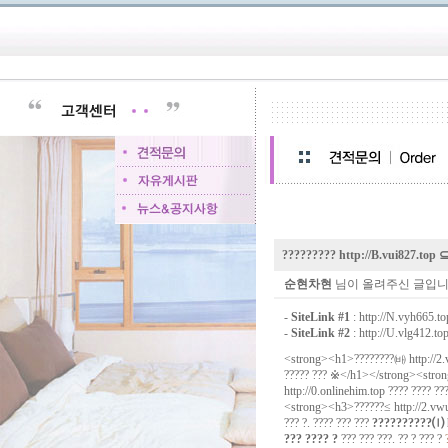
????????? http://B.vui827.top 
순현차현
님이 올려주신 글입니
-
SiteLink #1
:
http://N.vyh665.to
-
SiteLink #2
:
http://U.vlg412.to
<strong><h1>????????㈓
http://2
????? ??? ※</h1></strong><str
http://0.onlinehim.top
???? ???? ??
<strong><h3>??????≤
http://2.vw
??? ?. ???? ??? ???
??????????⒧
??? ???? ?
??? ??? ???. ?? ? ??? ?